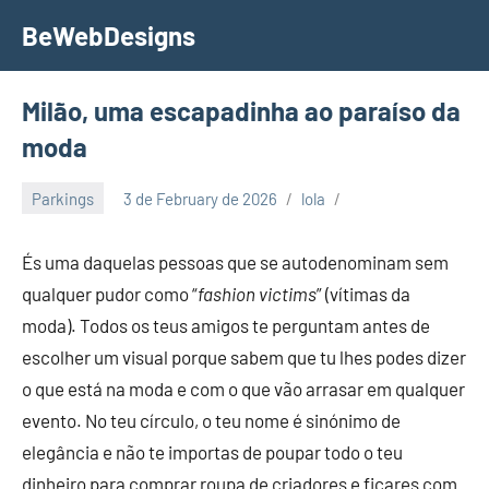
Skip
BeWebDesigns
to
content
Milão, uma escapadinha ao paraíso da
moda
Parkings
3 de February de 2026
lola
És uma daquelas pessoas que se autodenominam sem
qualquer pudor como “
fashion victims
” (vítimas da
moda). Todos os teus amigos te perguntam antes de
escolher um visual porque sabem que tu lhes podes dizer
o que está na moda e com o que vão arrasar em qualquer
evento. No teu círculo, o teu nome é sinónimo de
elegância e não te importas de poupar todo o teu
dinheiro para comprar roupa de criadores e ficares com