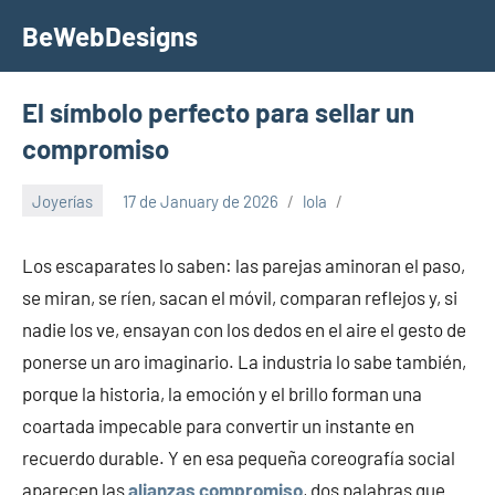
Skip
BeWebDesigns
to
content
El símbolo perfecto para sellar un
compromiso
Joyerías
17 de January de 2026
lola
Los escaparates lo saben: las parejas aminoran el paso,
se miran, se ríen, sacan el móvil, comparan reflejos y, si
nadie los ve, ensayan con los dedos en el aire el gesto de
ponerse un aro imaginario. La industria lo sabe también,
porque la historia, la emoción y el brillo forman una
coartada impecable para convertir un instante en
recuerdo durable. Y en esa pequeña coreografía social
aparecen las
alianzas compromiso
, dos palabras que