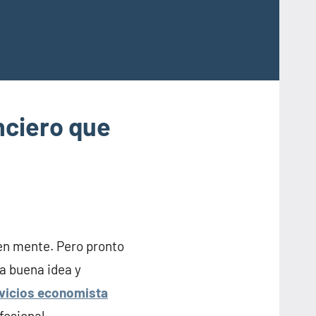
nciero que
en mente. Pero pronto
na buena idea y
vicios economista
fesional.