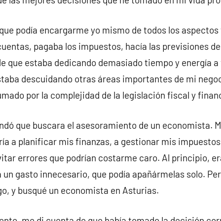
a que podía encargarme yo mismo de todos los aspectos 
cuentas, pagaba los impuestos, hacía las previsiones d
de que estaba dedicando demasiado tiempo y energía a 
estaba descuidando otras áreas importantes de mi neg
mado por la complejidad de la legislación fiscal y finan
ó que buscara el asesoramiento de un economista. Me
ía a planificar mis finanzas, a gestionar mis impuestos
tar errores que podrían costarme caro. Al principio, er
a un gasto innecesario, que podía apañármelas solo. Pe
go, y busqué un economista en Asturias.
nto, me di cuenta de que había tomado la decisión cor