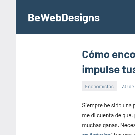
Skip
to
BeWebDesigns
content
Cómo encon
impulse tu
Economistas
30 de
Siempre he sido una 
me di cuenta de que, 
muchas ganas. Necesi
en Asturias
” fue una