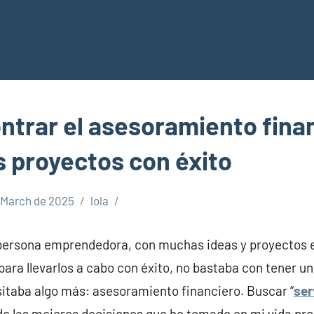
trar el asesoramiento fina
s proyectos con éxito
 March de 2025
lola
persona emprendedora, con muchas ideas y proyectos 
para llevarlos a cabo con éxito, no bastaba con tener u
taba algo más: asesoramiento financiero. Buscar “
ser
 de las mejores decisiones que he tomado en mi vida pro