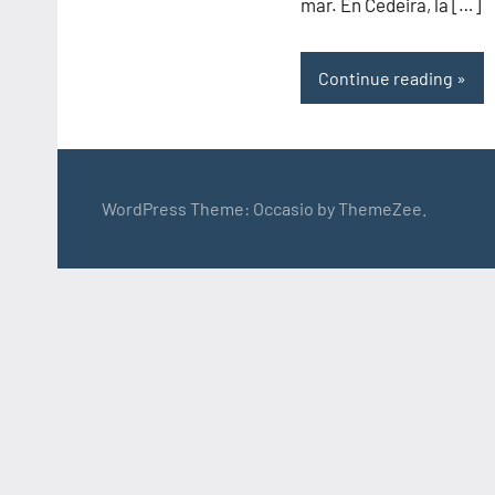
mar. En Cedeira, la […]
Continue reading
WordPress Theme: Occasio by ThemeZee.